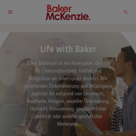
Life with Baker
Baker McKenzie ist ein Arbeitgeber, der sich
für Chancengleichheit, Vielfalt und
Integration am Arbeitsplatz einsetzt. Wir
unterbinden Diskriminierung und Belästigung
jeglicher Art aufgrund von Geschlecht,
Hautfarbe, Religion, sexueller Orientierung,
Herkunft, Behinderung, geschlechtlicher
Identität oder anderen geschützten
Merkmalen.