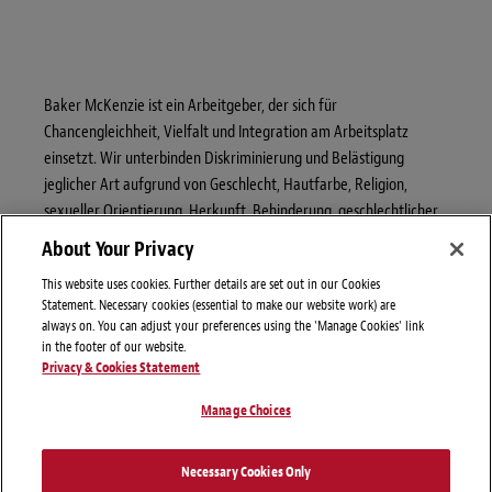
Baker McKenzie ist ein Arbeitgeber, der sich für
Chancengleichheit, Vielfalt und Integration am Arbeitsplatz
einsetzt. Wir unterbinden Diskriminierung und Belästigung
jeglicher Art aufgrund von Geschlecht, Hautfarbe, Religion,
sexueller Orientierung, Herkunft, Behinderung, geschlechtlicher
Identität oder anderen geschützten Merkmalen.
About Your Privacy
This website uses cookies. Further details are set out in our Cookies
Statement. Necessary cookies (essential to make our website work) are
always on. You can adjust your preferences using the 'Manage Cookies' link
in the footer of our website.
Privacy & Cookies Statement
Manage Choices
Necessary Cookies Only
Rechtlicher Hinweis
Disclaimers
Privacy